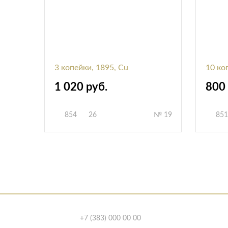
3 копейки, 1895, Cu
10 ко
1 020 руб.
800 
854
26
№ 19
851
+7 (383) 000 00 00