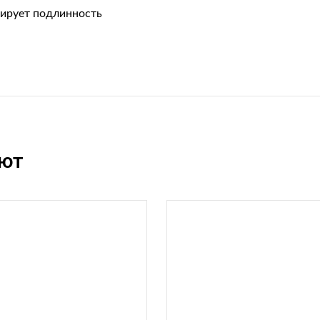
тирует подлинность
ают