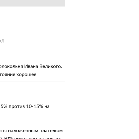
АЛ
локольня Ивана Великого.
стояние хорошее
 5% против 10-15% на
лоты наложенным платежом
0-50% ниже, чем на других