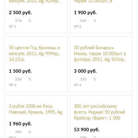
капсуле, 2010, Ag, 925пр.,
тираж 10 000шт., в
25гр.
капсуле, 2011, Ag, 925пр.,
2 500 руб.
1 900 руб.
28,28гр.
276
0
244
0
№ 1
№ 2
50 центов Год Кролика, в
20 рублей Беларусь
капсуле, 2011, Ag, 999пр.,
Икона, тираж 10 000шт, в
14,15гр.
футляре, 2011, Ag, 925пр.,
31,1гр.
1 500 руб.
3 000 руб.
236
0
183
0
№ 3
№ 4
3 рубля 1000-ие Руси,
300 лет российскому
Невский, Кремль, 1995, Ag
флоту. Редкая! 50 рублей
Крейсер «Варяг». 1 500
1 960 руб.
шт., 1996, Au
53 900 руб.
380
0
№ 5
558
0