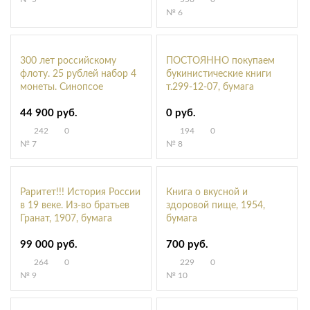
№ 6
300 лет российскому
ПОСТОЯННО покупаем
флоту. 25 рублей набор 4
букинистические книги
монеты. Синопсое
т.299-12-07, бумага
сражение, Гангутское
44 900 руб.
0 руб.
сражение, Чесменское
сражение, Штурм
242
0
194
0
крепости Корфу, 1996, Ag
№ 7
№ 8
Раритет!!! История России
Книга о вкусной и
в 19 веке. Из-во братьев
здоровой пище, 1954,
Гранат, 1907, бумага
бумага
99 000 руб.
700 руб.
264
0
229
0
№ 9
№ 10