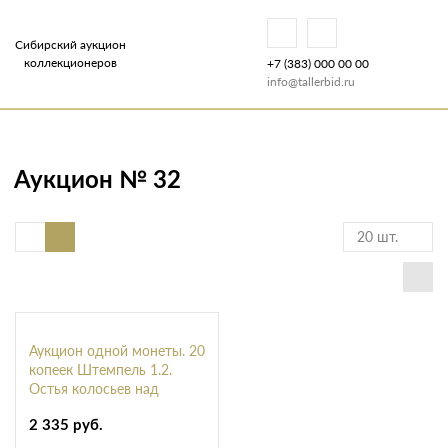
Сибирский аукцион
коллекционеров
+7 (383) 000 00 00
info@tallerbid.ru
Аукцион № 32
20 шт.
Аукцион одной монеты. 20
копеек Штемпель 1.2.
Остья колосьев над
гербом длинные, средний
луч солнца левее прорези,
2 335 руб.
1921, Ag